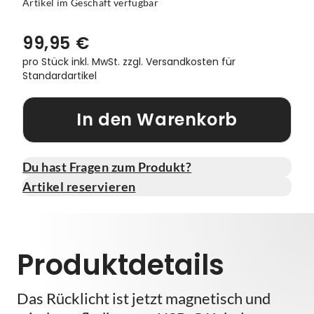
Artikel im Geschäft verfügbar
Vorbauten
Smartphonehalter
99,95 €
Zahnkränze
Spiegel
pro Stück inkl. MwSt.
zzgl. Versandkosten für
Standardartikel
Taschen
In den Warenkorb
Trainingsrollen
Wandhalterung
Du hast Fragen zum Produkt?
Artikel reservieren
Produktdetails
Das Rücklicht ist jetzt magnetisch und