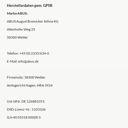
Herstellerdaten gem. GPSR
Marke ABUS:
.
ABUS August Bremicker Söhne KG
Altenhofer Weg 25
58300 Wetter
Telefon: +49 (0) 2335/634-0
E-Mail: info@abus.de
Firmensitz: 58300 Wetter
Amtsgericht Hagen, HRA 3924
Ust-IdNr. DE 126881051
DSD-Lizenz-Nr.: 1103106
ILN 40 03318 00000 3