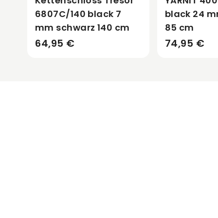
Kettenschloss Tresor
YARNIT 40
6807C/140 black 7
black 24 
mm schwarz 140 cm
85 cm
64,95 €
74,95 €