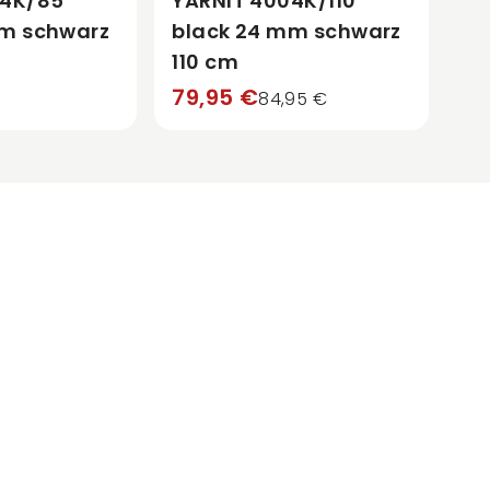
04K/85
YARNIT 4004K/110
mm schwarz
black 24 mm schwarz
110 cm
79,95 €
84,95 €