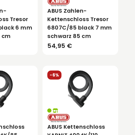
en-
ABUS Zahlen-
oss Tresor
Kettenschloss Tresor
black 6 mm
6807C/85 black 7 mm
5 cm
schwarz 85 cm
54,95 €
-6%
nschloss
ABUS Kettenschloss