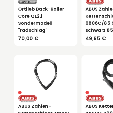
Ortlieb Back-Roller
ABUS Zahl
Core QL2.1
Kettenschl
Sondermodell
6806C/85 
"radschlag"
schwarz 8
70,00 €
49,95 €
ABUS Zahlen-
ABUS Kette