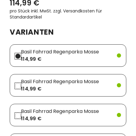
114,99 €
pro Stück inkl. MwSt.
zzgl. Versandkosten für
Vorbauten
Smartphonehalter
Standardartikel
Zahnkränze
Spiegel
VARIANTEN
Taschen
Basil Fahrrad Regenparka Mosse
Trainingsrollen
114,99 €
Wandhalterung
Basil Fahrrad Regenparka Mosse
114,99 €
Basil Fahrrad Regenparka Mosse
114,99 €