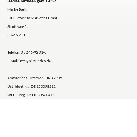
Herstellerdaten gem. GPSR
Marke Basil:
.
BICO Zweirad Marketing GmbH
Strothweg 5
33415 Verl
Telefon: 0 52 46-92 01-0
E-Mail: info@bikeundco.de
Amtsgericht Gütersloh, HRB 2909
Ust.-Ident-Nr.: DE 153358212
WEEE-Reg.-Nr. DE 33560411