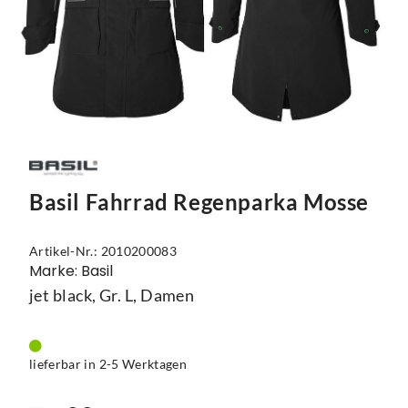
Mützen
Touring
Kettenblätter
Flaschen
Reflex-Produkte
Urban
Kurbelgarnituren
Flaschenhalter
Regenbekleidung
Laufräder
Gepäckträger
Schuhe
Lenker
Kettenschutz
Socken
Naben
Kindersitze
Basil Fahrrad Regenparka Mosse
Streetwear
Pedale
Klingeln & Hupen
Trikots
Sättel
Pumpen
Artikel-Nr.: 2010200083
Marke: Basil
Überschuhe
Sattelstützen
Rucksäcke
jet black, Gr. L, Damen
Unterwäsche
Schaltung
Schlösser
Westen
Ständer
Schutzbleche
lieferbar in 2-5 Werktagen
Steuersätze
Single Speed