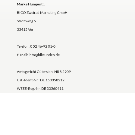
Marke Humpert:
.
BICO Zweirad Marketing GmbH
Strothweg 5
33415 Verl
Telefon: 0 52 46-92 01-0
E-Mail: info@bikeundco.de
Amtsgericht Gütersloh, HRB 2909
Ust.-Ident-Nr.: DE 153358212
WEEE-Reg.-Nr. DE 33560411