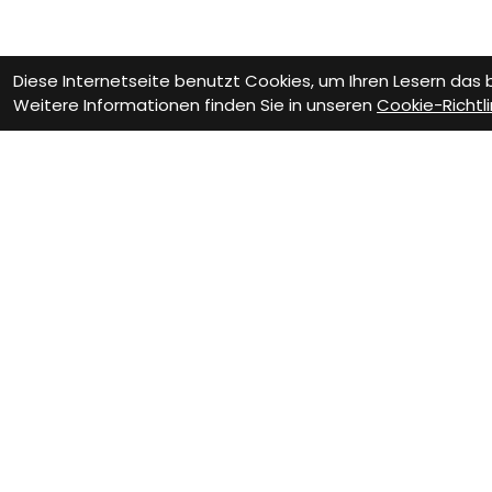
Diese Internetseite benutzt Cookies, um Ihren Lesern das
Weitere Informationen finden Sie in unseren
Cookie-Richtli
Wie können wir Dir helfen?
Beratungs-Termin
Wer
zum Termin
z