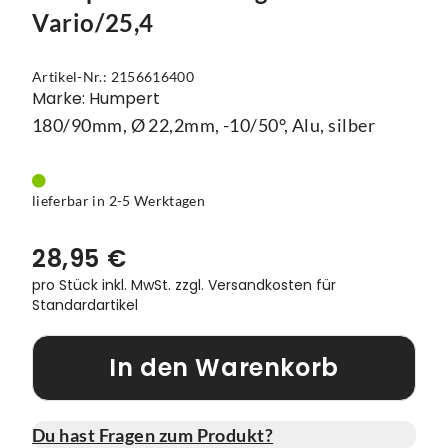
Vario/25,4
Vorbauten
Smartphonehalter
Artikel-Nr.: 2156616400
Zahnkränze
Spiegel
Marke: Humpert
180/90mm, Ø 22,2mm, -10/50°, Alu, silber
Taschen
Trainingsrollen
lieferbar in 2-5 Werktagen
Wandhalterung
28,95 €
pro Stück inkl. MwSt.
zzgl. Versandkosten für
Standardartikel
In den Warenkorb
Du hast Fragen zum Produkt?