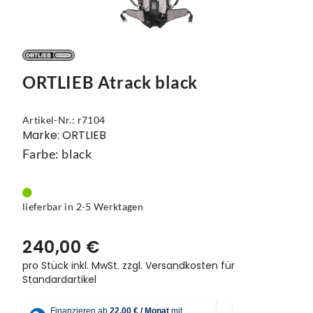
Vorbauten
Smartphonehalter
Zahnkränze
Spiegel
ORTLIEB Atrack black
Taschen
Trainingsrollen
Artikel-Nr.: r7104
Marke: ORTLIEB
Wandhalterung
Farbe: black
lieferbar in 2-5 Werktagen
240,00 €
pro Stück inkl. MwSt.
zzgl. Versandkosten für
Standardartikel