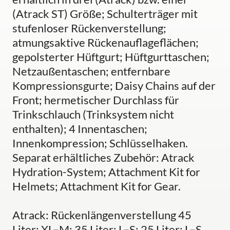
(Atrack ST) Größe; Schulterträger mit
stufenloser Rückenverstellung;
atmungsaktive Rückenauflageflächen;
gepolsterter Hüftgurt; Hüftgurttaschen;
Netzaußentaschen; entfernbare
Kompressionsgurte; Daisy Chains auf der
Front; hermetischer Durchlass für
Trinkschlauch (Trinksystem nicht
enthalten); 4 Innentaschen;
Innenkompression; Schlüsselhaken.
Separat erhältliches Zubehör: Atrack
Hydration-System; Attachment Kit for
Helmets; Attachment Kit for Gear.
Atrack: Rückenlängenverstellung 45
Liter: XL–M; 35 Liter: L–S; 25 Liter: L–S.