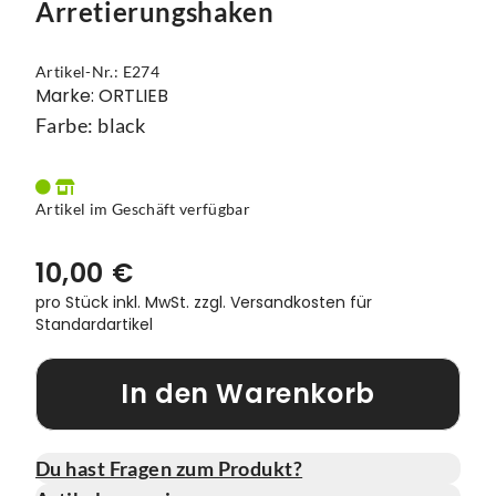
Arretierungshaken
Vorbauten
Smartphonehalter
Artikel-Nr.: E274
Zahnkränze
Spiegel
Marke: ORTLIEB
Farbe: black
Taschen
Trainingsrollen
Artikel im Geschäft verfügbar
Wandhalterung
10,00 €
pro Stück inkl. MwSt.
zzgl. Versandkosten für
Standardartikel
In den Warenkorb
Du hast Fragen zum Produkt?