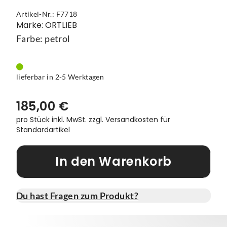
Artikel-Nr.: F7718
Vorbauten
Smartphonehalter
Marke: ORTLIEB
Farbe: petrol
Zahnkränze
Spiegel
Taschen
lieferbar in 2-5 Werktagen
Trainingsrollen
185,00 €
Wandhalterung
pro Stück inkl. MwSt.
zzgl. Versandkosten für
Standardartikel
In den Warenkorb
Du hast Fragen zum Produkt?