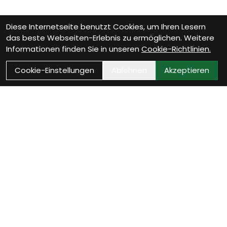
Diese Internetseite benutzt Cookies, um Ihren Lesern
das beste Webseiten-Erlebnis zu ermöglichen. Weitere
Informationen finden Sie in unseren
Cookie-Richtlinien.
Cookie-Einstellungen
Ablehnen
Akzeptieren
Wie können wir Dir helfen?
Beratungs-Termin