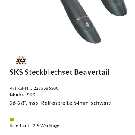
Mützen
Touring
Kettenblätter
Flaschen
Reflex-Produkte
Urban
Kurbelgarnituren
Flaschenhalter
Regenbekleidung
Laufräder
Gepäckträger
Schuhe
Lenker
Kettenschutz
Socken
Naben
Kindersitze
Streetwear
Pedale
Klingeln & Hupen
SKS Steckblechset Beavertail
Trikots
Sättel
Pumpen
Artikel-Nr.: 2255586500
Überschuhe
Sattelstützen
Rucksäcke
Marke: SKS
26-28", max. Reifenbreite 54mm, schwarz
Unterwäsche
Schaltung
Schlösser
Westen
Ständer
Schutzbleche
lieferbar in 2-5 Werktagen
Steuersätze
Single Speed