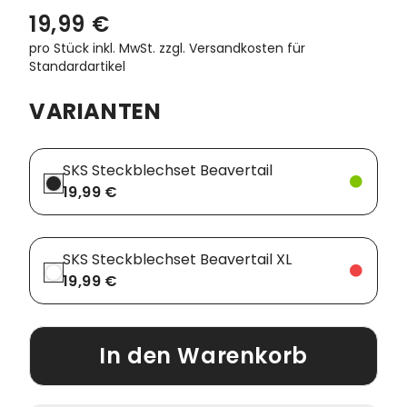
19,99 €
Vorbauten
Smartphonehalter
pro Stück inkl. MwSt.
zzgl. Versandkosten für
Standardartikel
Zahnkränze
Spiegel
VARIANTEN
Taschen
Trainingsrollen
SKS Steckblechset Beavertail
19,99 €
Wandhalterung
SKS Steckblechset Beavertail XL
19,99 €
In den Warenkorb