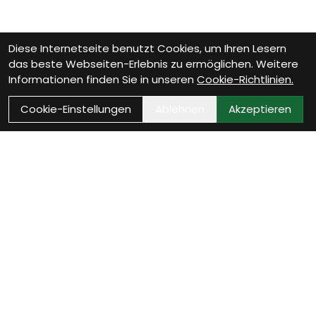
Diese Internetseite benutzt Cookies, um Ihren Lesern
das beste Webseiten-Erlebnis zu ermöglichen. Weitere
Informationen finden Sie in unseren
Cookie-Richtlinien.
Cookie-Einstellungen
Ablehnen
Akzeptieren
Wie können wir Dir helfen?
Beratungs-Termin