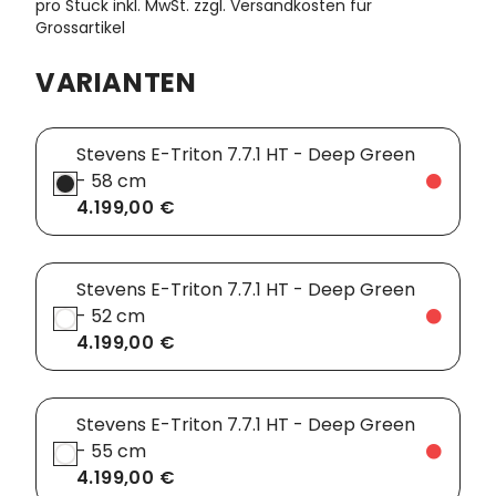
pro Stück inkl. MwSt.
zzgl. Versandkosten für
Grossartikel
Vorbauten
Smartphonehalter
VARIANTEN
Zahnkränze
Spiegel
Taschen
Stevens E-Triton 7.7.1 HT - Deep Green
- 58 cm
Trainingsrollen
4.199,00 €
Wandhalterung
Stevens E-Triton 7.7.1 HT - Deep Green
- 52 cm
4.199,00 €
Stevens E-Triton 7.7.1 HT - Deep Green
- 55 cm
4.199,00 €