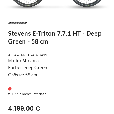
Mützen
Touring
Kettenblätter
Flaschen
Reflex-Produkte
Urban
Kurbelgarnituren
Flaschenhalter
Regenbekleidung
Laufräder
Gepäckträger
Stevens E-Triton 7.7.1 HT - Deep
Schuhe
Lenker
Kettenschutz
Green - 58 cm
Socken
Naben
Kindersitze
Artikel-Nr.: 824073412
Streetwear
Pedale
Klingeln & Hupen
Marke: Stevens
Farbe: Deep Green
Trikots
Sättel
Pumpen
Grösse: 58 cm
Überschuhe
Sattelstützen
Rucksäcke
Unterwäsche
Schaltung
Schlösser
zur Zeit nicht lieferbar
Westen
Ständer
Schutzbleche
4.199,00 €
Steuersätze
Single Speed