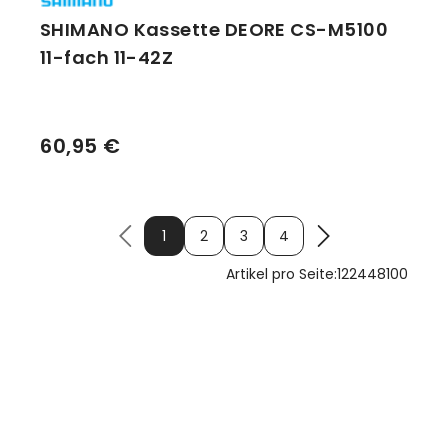
SHIMANO Kassette DEORE CS-M5100
11-fach 11-42Z
60,95 €
1
2
3
4
Artikel pro Seite:
12
24
48
100