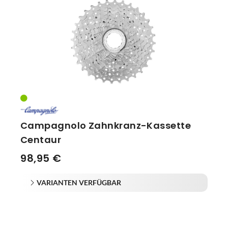
Vorbauten
Smartphonehalter
Zahnkränze
Spiegel
Taschen
Trainingsrollen
Wandhalterung
Campagnolo Zahnkranz-Kassette
Centaur
98,95 €
VARIANTEN VERFÜGBAR