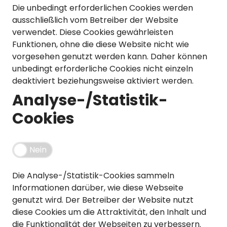
Mützen
Touring
Kettenblätter
Flaschen
Die unbedingt erforderlichen Cookies werden
ausschließlich vom Betreiber der Website
Reflex-Produkte
Urban
Kurbelgarnituren
Flaschenhalter
verwendet. Diese Cookies gewährleisten
Funktionen, ohne die diese Website nicht wie
Regenbekleidung
Laufräder
Gepäckträger
vorgesehen genutzt werden kann. Daher können
unbedingt erforderliche Cookies nicht einzeln
Schuhe
Lenker
Kettenschutz
deaktiviert beziehungsweise aktiviert werden.
Socken
Naben
Kindersitze
Analyse-/Statistik-
Cookies
Streetwear
Pedale
Klingeln & Hupen
Trikots
Sättel
Pumpen
Nein
Überschuhe
Sattelstützen
Rucksäcke
Die Analyse-/Statistik-Cookies sammeln
Unterwäsche
Schaltung
Schlösser
Informationen darüber, wie diese Webseite
genutzt wird. Der Betreiber der Website nutzt
Westen
Ständer
Schutzbleche
diese Cookies um die Attraktivität, den Inhalt und
die Funktionalität der Webseiten zu verbessern.
Steuersätze
Single Speed