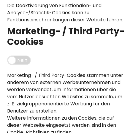
Die Deaktivierung von Funktionalen- und
Vorbauten
Smartphonehalter
Analyse-/Statistik-Cookies kann zu
Funktionseinschränkungen dieser Website führen.
Zahnkränze
Spiegel
Marketing- / Third Party-
Taschen
Cookies
Trainingsrollen
Nein
Wandhalterung
Marketing- / Third Party-Cookies stammen unter
anderem von externen Werbeunternehmen und
werden verwendet, um Informationen über die
vom Nutzer besuchten Websites zu sammeln, um
z. B. zielgruppenorientierte Werbung für den
Benutzer zu erstellen.
Weitere Informationen zu den Cookies, die auf
dieser Webseite eingesetzt werden, sind in den
Cookie-Richtlinien
zu finden.