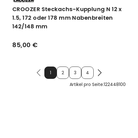
CROOZER Steckachs-Kupplung N 12 x
1.5, 172 oder 178 mm Nabenbreiten
142/148 mm
85,00 €
1
2
3
4
Artikel pro Seite:
12
24
48
100