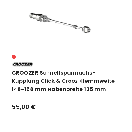
PITLOCK
Vorbauten
Smartphonehalter
SHIMANO
The Robert Axle Project
Zahnkränze
Spiegel
Taschen
Trainingsrollen
Wandhalterung
CROOZER Schnellspannachs-
Kupplung Click & Crooz Klemmweite
148-158 mm Nabenbreite 135 mm
55,00 €