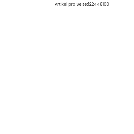
Artikel pro Seite:
12
24
48
100