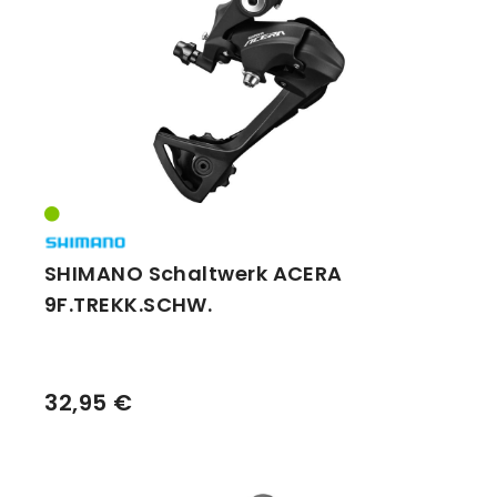
Vorbauten
Smartphonehalter
Zahnkränze
Spiegel
Taschen
Trainingsrollen
Wandhalterung
SHIMANO Schaltwerk ACERA
9F.TREKK.SCHW.
32,95 €