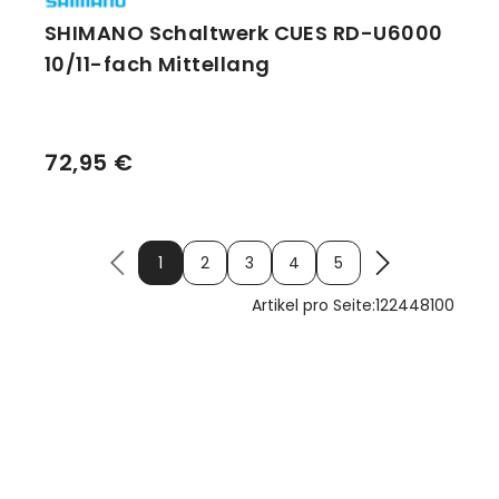
SHIMANO Schaltwerk CUES RD-U6000
10/11-fach Mittellang
72,95 €
1
2
3
4
5
Artikel pro Seite:
12
24
48
100