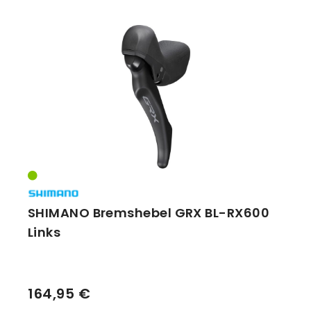
Vorbauten
Smartphonehalter
Zahnkränze
Spiegel
Taschen
Trainingsrollen
Wandhalterung
SHIMANO Bremshebel GRX BL-RX600
Links
164,95 €