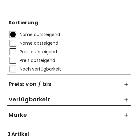
Mützen
Urban
Kettenblätter
Flaschen
Reflex-Produkte
Kurbelgarnituren
Flaschenhalter
Sortierung
Regenbekleidung
Laufräder
Gepäckträger
Name aufsteigend
Schuhe
Lenker
Kettenschutz
Name absteigend
Preis aufsteigend
Socken
Naben
Kindersitze
Preis absteigend
Streetwear
Pedale
Klingeln & Hupen
Nach verfügbarkeit
Trikots
Sättel
Pumpen
Preis: von / bis
Überschuhe
Sattelstützen
Rucksäcke
Verfügbarkeit
Unterwäsche
Schaltung
Schlösser
Marke
bis
Westen
Ständer
Schutzbleche
SHIMANO
€
3 Artikel
Steuersätze
Single Speed