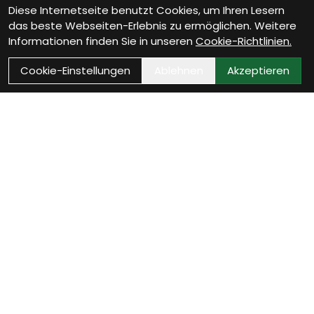
Diese Internetseite benutzt Cookies, um Ihren Lesern
das beste Webseiten-Erlebnis zu ermöglichen. Weitere
Informationen finden Sie in unseren
Cookie-Richtlinien.
Cookie-Einstellungen
Ablehnen
Akzeptieren
Wie können wir Dir helfen?
Beratungs-Termin