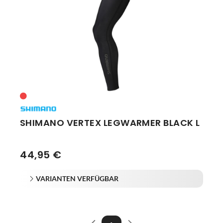
Vorbauten
Smartphonehalter
Zahnkränze
Spiegel
Taschen
Trainingsrollen
Wandhalterung
SHIMANO VERTEX LEGWARMER BLACK L
44,95 €
VARIANTEN VERFÜGBAR