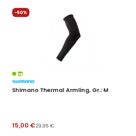
Vorbauten
Smartphonehalter
-50%
Zahnkränze
Spiegel
Taschen
Trainingsrollen
Wandhalterung
Shimano Thermal Armling, Gr.: M
15,00 €
29,95 €