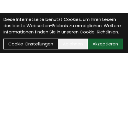
Diese Internetseite benutzt Cookies, um Ihren Lesern
das beste Webseiten-Erlebnis zu ermöglichen. Weitere
Informationen finden Sie in unseren
Cookie-Richtlinien.
Cookie-Einstellungen
Ablehnen
Akzeptieren
Wie können wir Dir helfen?
Beratungs-Termin