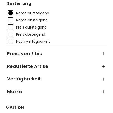
Mützen
Touring
Kettenblätter
Flaschen
Sortierung
Reflex-Produkte
Urban
Kurbelgarnituren
Flaschenhalter
Name aufsteigend
Name absteigend
Regenbekleidung
Laufräder
Gepäckträger
Preis aufsteigend
Schuhe
Lenker
Kettenschutz
Preis absteigend
Nach verfügbarkeit
Socken
Naben
Kindersitze
Preis: von / bis
Streetwear
Pedale
Klingeln & Hupen
Reduzierte Artikel
Trikots
Sättel
Pumpen
Nur Reduzierte Artikel anzeigen
Verfügbarkeit
Überschuhe
Sattelstützen
Rucksäcke
bis
Unterwäsche
Schaltung
Schlösser
Marke
€
Westen
Ständer
Schutzbleche
Shimano
6 Artikel
Steuersätze
Single Speed