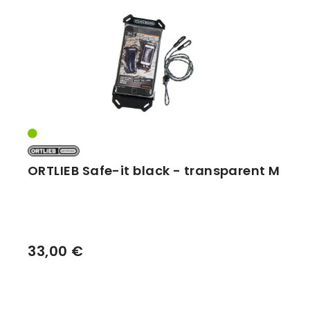
Vorbauten
Smartphonehalter
Zahnkränze
Spiegel
Taschen
Trainingsrollen
Wandhalterung
ORTLIEB Safe-it black - transparent M
33,00 €