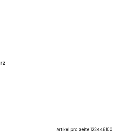
rz
Artikel pro Seite:
12
24
48
100