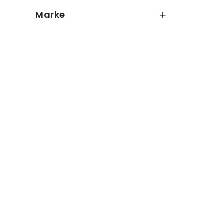
bis
€
Marke
SIGMA