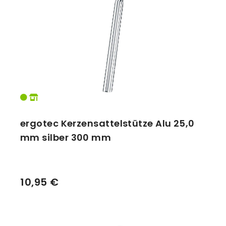
Vorbauten
Smartphonehalter
Zahnkränze
Spiegel
Taschen
Trainingsrollen
Wandhalterung
ergotec Kerzensattelstütze Alu 25,0
mm silber 300 mm
10,95 €