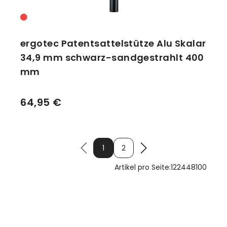
ergotec Patentsattelstütze Alu Skalar
34,9 mm schwarz-sandgestrahlt 400
mm
64,95 €
1
2
Artikel pro Seite:
12
24
48
100