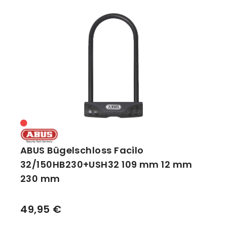
Vorbauten
Smartphonehalter
Zahnkränze
Spiegel
Taschen
Trainingsrollen
Wandhalterung
ABUS Bügelschloss Facilo
32/150HB230+USH32 109 mm 12 mm
230 mm
49,95 €