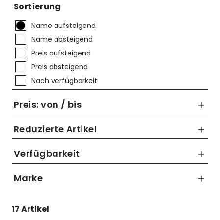
Mützen
Touring
Kettenblätter
Flaschen
Sortierung
Reflex-Produkte
Urban
Kurbelgarnituren
Flaschenhalter
Name aufsteigend
Name absteigend
Regenbekleidung
Laufräder
Gepäckträger
Preis aufsteigend
Schuhe
Lenker
Kettenschutz
Preis absteigend
Nach verfügbarkeit
Socken
Naben
Kindersitze
Preis: von / bis
Streetwear
Pedale
Klingeln & Hupen
Reduzierte Artikel
Trikots
Sättel
Pumpen
Nur Reduzierte Artikel anzeigen
Verfügbarkeit
Überschuhe
Sattelstützen
Rucksäcke
bis
Unterwäsche
Schaltung
Schlösser
Marke
€
Westen
Ständer
Schutzbleche
ABUS
17 Artikel
Master Lock
Steuersätze
Single Speed