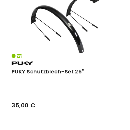
Vorbauten
Smartphonehalter
Zahnkränze
Spiegel
Taschen
Trainingsrollen
Wandhalterung
PUKY Schutzblech-Set 26"
35,00 €