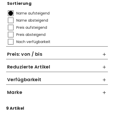
Mützen
Touring
Kettenblätter
Flaschen
Sortierung
Reflex-Produkte
Urban
Kurbelgarnituren
Flaschenhalter
Name aufsteigend
Name absteigend
Regenbekleidung
Laufräder
Gepäckträger
Preis aufsteigend
Schuhe
Lenker
Kettenschutz
Preis absteigend
Nach verfügbarkeit
Socken
Naben
Kindersitze
Preis: von / bis
Streetwear
Pedale
Klingeln & Hupen
Reduzierte Artikel
Trikots
Sättel
Pumpen
Nur Reduzierte Artikel anzeigen
Verfügbarkeit
Überschuhe
Sattelstützen
Rucksäcke
bis
Unterwäsche
Schaltung
Schlösser
Marke
€
Westen
Ständer
Schutzbleche
SHIMANO
9 Artikel
Sram
Steuersätze
Single Speed