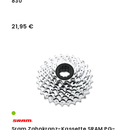
830
21,95 €
Sram Zahnkranz-Kassette SRAM PG-