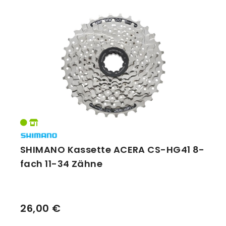
SUNRACE
Vorbauten
Smartphonehalter
Zahnkränze
Spiegel
Taschen
Trainingsrollen
Wandhalterung
SHIMANO Kassette ACERA CS-HG41 8-
fach 11-34 Zähne
26,00 €