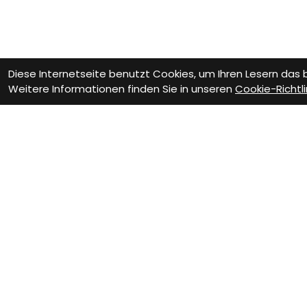
Diese Internetseite benutzt Cookies, um Ihren Lesern das
Weitere Informationen finden Sie in unseren
Cookie-Richtli
Wie können wir Dir helfen?
Beratungs-Termin
Wer
zum Termin
z