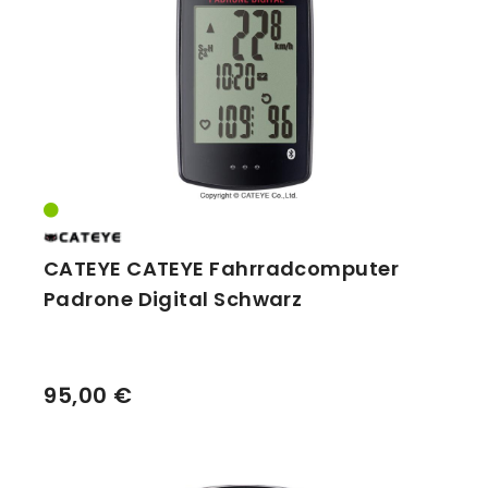
Vorbauten
Smartphonehalter
Zahnkränze
Spiegel
Taschen
Trainingsrollen
Wandhalterung
CATEYE CATEYE Fahrradcomputer
Padrone Digital Schwarz
95,00 €