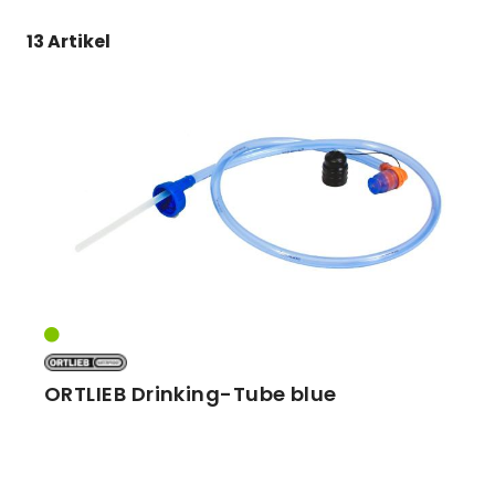
13 Artikel
Vorbauten
Smartphonehalter
Zahnkränze
Spiegel
Taschen
Trainingsrollen
Wandhalterung
ORTLIEB Drinking-Tube blue