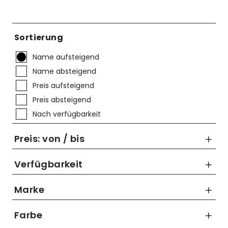
Mützen
Touring
Kettenblätter
Flaschen
Reflex-Produkte
Urban
Kurbelgarnituren
Flaschenhalter
Sortierung
Regenbekleidung
Laufräder
Gepäckträger
Name aufsteigend
Schuhe
Lenker
Kettenschutz
Name absteigend
Preis aufsteigend
Socken
Naben
Kindersitze
Preis absteigend
Streetwear
Pedale
Klingeln & Hupen
Nach verfügbarkeit
Trikots
Sättel
Pumpen
Preis: von / bis
Überschuhe
Sattelstützen
Rucksäcke
Verfügbarkeit
Unterwäsche
Schaltung
Schlösser
Marke
bis
Westen
Ständer
Schutzbleche
ORTLIEB
Farbe
€
Steuersätze
Single Speed