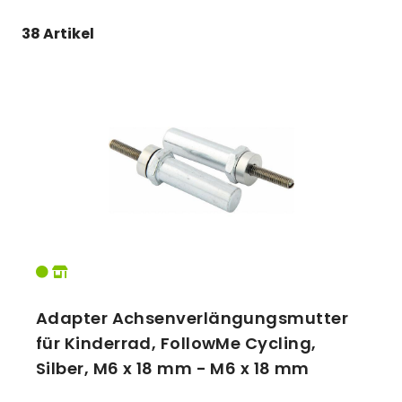
BURLEY
38 Artikel
Vorbauten
Smartphonehalter
CROOZER
FollowMe Cycling
Zahnkränze
Spiegel
HAMAX
HEBIE
Taschen
M-WAVE
Trainingsrollen
MATRIX
Roland
Wandhalterung
THULE
Adapter Achsenverlängungsmutter
für Kinderrad, FollowMe Cycling,
Silber, M6 x 18 mm - M6 x 18 mm