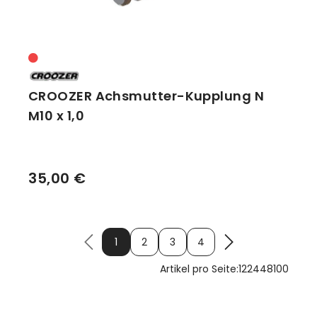
CROOZER Achsmutter-Kupplung N
M10 x 1,0
35,00 €
1
2
3
4
Artikel pro Seite:
12
24
48
100