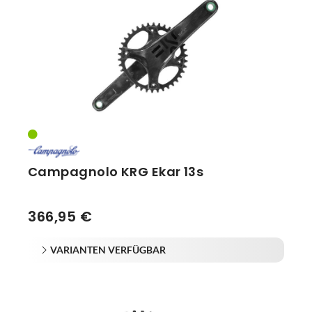
Vorbauten
Smartphonehalter
Zahnkränze
Spiegel
Taschen
Trainingsrollen
Wandhalterung
Campagnolo KRG Ekar 13s
366,95 €
VARIANTEN VERFÜGBAR