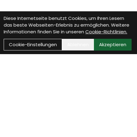
Diese Internetseite benutzt Cookies, um Ihren Lesern
das beste Webseiten-Erlebnis zu ermöglichen. Weitere
Informationen finden Sie in unseren
Cookie-Richtlinien.
Cookie-Einstellungen
Ablehnen
Akzeptieren
Wie können wir Dir helfen?
Beratungs-Termin