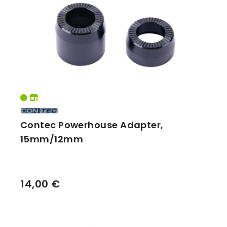
Vorbauten
Smartphonehalter
Zahnkränze
Spiegel
Taschen
Trainingsrollen
Wandhalterung
Contec Powerhouse Adapter,
15mm/12mm
14,00 €