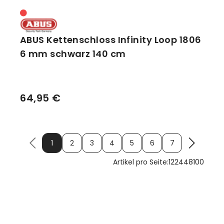
ABUS Kettenschloss Infinity Loop 1806
6 mm schwarz 140 cm
64,95 €
1
2
3
4
5
6
7
Artikel pro Seite:
12
24
48
100