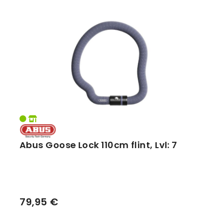
Master Lock
MATRIX
Vorbauten
Smartphonehalter
TRELOCK
Zahnkränze
Spiegel
XLC
Taschen
Trainingsrollen
Wandhalterung
Abus Goose Lock 110cm flint, Lvl: 7
79,95 €