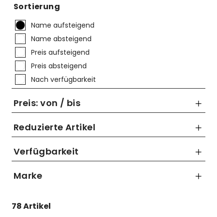
Mützen
Touring
Kettenblätter
Flaschen
Sortierung
Reflex-Produkte
Urban
Kurbelgarnituren
Flaschenhalter
Name aufsteigend
Name absteigend
Regenbekleidung
Laufräder
Gepäckträger
Preis aufsteigend
Schuhe
Lenker
Kettenschutz
Preis absteigend
Nach verfügbarkeit
Socken
Naben
Kindersitze
Preis: von / bis
Streetwear
Pedale
Klingeln & Hupen
Reduzierte Artikel
Trikots
Sättel
Pumpen
Nur Reduzierte Artikel anzeigen
Verfügbarkeit
Überschuhe
Sattelstützen
Rucksäcke
bis
Unterwäsche
Schaltung
Schlösser
Marke
€
Westen
Ständer
Schutzbleche
ABUS
78 Artikel
AXA
Steuersätze
Single Speed