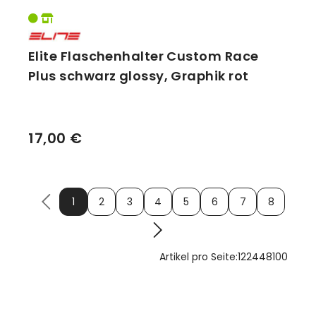
Elite Flaschenhalter Custom Race
Plus schwarz glossy, Graphik rot
17,00 €
1
2
3
4
5
6
7
8
Artikel pro Seite:
12
24
48
100