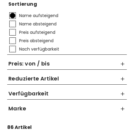
Mützen
Touring
Kettenblätter
Flaschen
Sortierung
Reflex-Produkte
Urban
Kurbelgarnituren
Flaschenhalter
Name aufsteigend
Name absteigend
Regenbekleidung
Laufräder
Gepäckträger
Preis aufsteigend
Schuhe
Lenker
Kettenschutz
Preis absteigend
Nach verfügbarkeit
Socken
Naben
Kindersitze
Preis: von / bis
Streetwear
Pedale
Klingeln & Hupen
Reduzierte Artikel
Trikots
Sättel
Pumpen
Nur Reduzierte Artikel anzeigen
Verfügbarkeit
Überschuhe
Sattelstützen
Rucksäcke
bis
Unterwäsche
Schaltung
Schlösser
Marke
€
Westen
Ständer
Schutzbleche
Blackburn
86 Artikel
CATEYE
Steuersätze
Single Speed