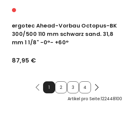
ergotec Ahead-Vorbau Octopus-BK
300/500 110 mm schwarz sand. 31,8
mm 1 1/8" -0°- +60°
87,95 €
1
2
3
4
Artikel pro Seite:
12
24
48
100