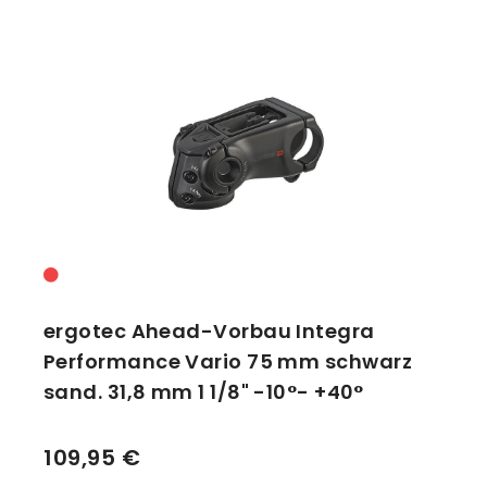
NG Sports
Vorbauten
Smartphonehalter
SQlab
Zahnkränze
Spiegel
Taschen
Trainingsrollen
Wandhalterung
ergotec Ahead-Vorbau Integra
Performance Vario 75 mm schwarz
sand. 31,8 mm 1 1/8" -10°- +40°
109,95 €