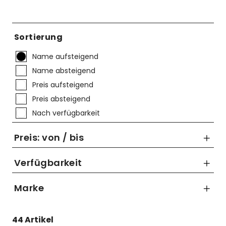
Mützen
Touring
Kettenblätter
Flaschen
Reflex-Produkte
Urban
Kurbelgarnituren
Flaschenhalter
Sortierung
Regenbekleidung
Laufräder
Gepäckträger
Name aufsteigend
Schuhe
Lenker
Kettenschutz
Name absteigend
Preis aufsteigend
Socken
Naben
Kindersitze
Preis absteigend
Streetwear
Pedale
Klingeln & Hupen
Nach verfügbarkeit
Trikots
Sättel
Pumpen
Preis: von / bis
Überschuhe
Sattelstützen
Rucksäcke
Verfügbarkeit
Unterwäsche
Schaltung
Schlösser
Marke
bis
Westen
Ständer
Schutzbleche
ERGOTEC
€
44 Artikel
Humpert
Steuersätze
Single Speed