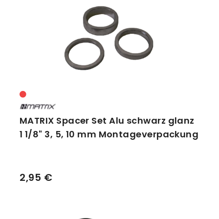
Vorbauten
Smartphonehalter
Zahnkränze
Spiegel
Taschen
Trainingsrollen
Wandhalterung
MATRIX Spacer Set Alu schwarz glanz
1 1/8" 3, 5, 10 mm Montageverpackung
2,95 €