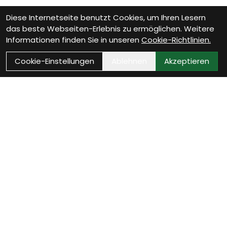
Diese Internetseite benutzt Cookies, um Ihren Lesern
das beste Webseiten-Erlebnis zu ermöglichen. Weitere
Informationen finden Sie in unseren
Cookie-Richtlinien.
Cookie-Einstellungen
Ablehnen
Akzeptieren
Wie können wir Dir helfen?
Beratungs-Termin