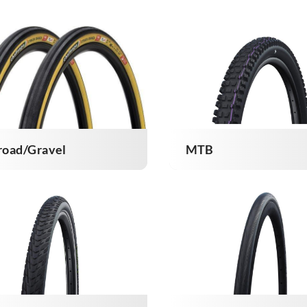
road/Gravel
MTB