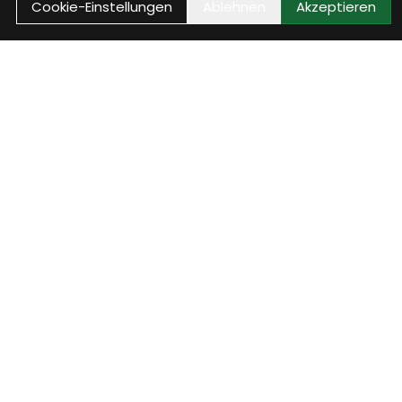
Cookie-Einstellungen
Ablehnen
Akzeptieren
Anrufen
Anrufen
 und
Rufe uns an, wir sind
telefonisch erreichbar und
beantworten Deine Fragen!