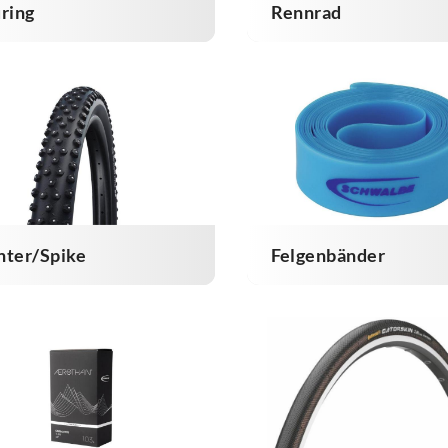
ring
Rennrad
nter/Spike
Felgenbänder