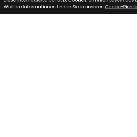
Weitere Informationen finden Sie in unseren
Cookie-Richtli
Wie können wir Dir helfen?
Beratungs-Termin
Wer
zum Termin
z
Vereinbare jetzt Dein
Siche
persönliches
Werk
Beratungsgespräch - wir
Fahrr