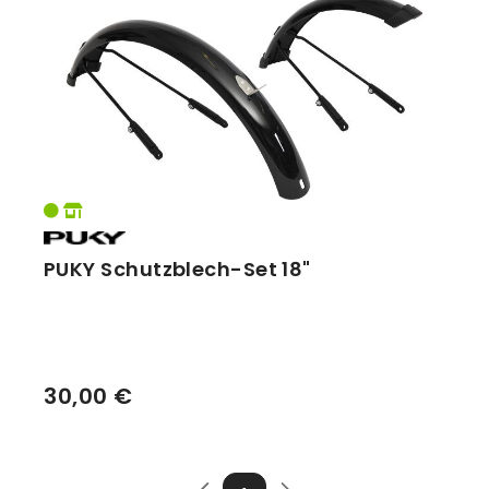
Vorbauten
Smartphonehalter
Zahnkränze
Spiegel
Taschen
Trainingsrollen
Wandhalterung
PUKY Schutzblech-Set 18"
30,00 €