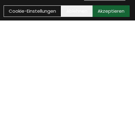
Cookie-Einstellungen
Ablehnen
Akzeptieren
Wie können wir Dir helfen?
Beratungs-Termin
zum Termin