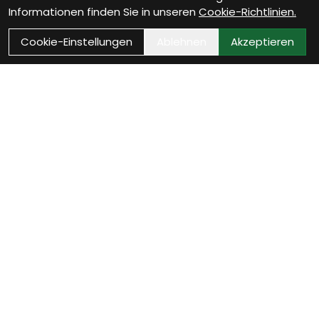
Informationen finden Sie in unseren
Cookie-Richtlinien.
Cookie-Einstellungen
Ablehnen
Akzeptieren
Wie können wir Dir helfen?
Beratungs-Termin
zum Termin