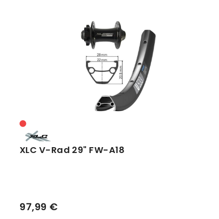
Vorbauten
Smartphonehalter
Zahnkränze
Spiegel
Taschen
Trainingsrollen
Wandhalterung
XLC V-Rad 29" FW-A18
97,99 €