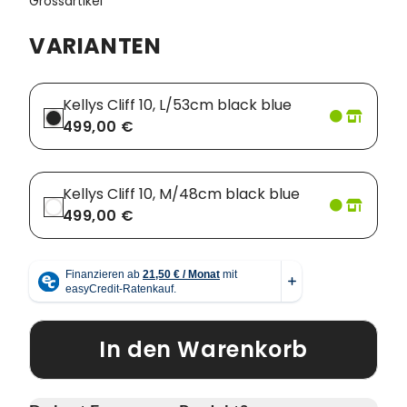
Grossartikel
Vorbauten
Smartphonehalter
VARIANTEN
Zahnkränze
Spiegel
Kellys Cliff 10, L/53cm black blue
Taschen
499,00 €
Trainingsrollen
Kellys Cliff 10, M/48cm black blue
Wandhalterung
499,00 €
In den Warenkorb