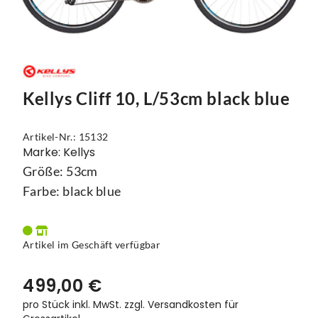
Mützen
Touring
Kettenblätter
Flaschen
Reflex-Produkte
Urban
Kurbelgarnituren
Flaschenhalter
Regenbekleidung
Laufräder
Gepäckträger
Kellys Cliff 10, L/53cm black blue
Schuhe
Lenker
Kettenschutz
Socken
Naben
Kindersitze
Artikel-Nr.: 15132
Marke: Kellys
Streetwear
Pedale
Klingeln & Hupen
Größe: 53cm
Trikots
Sättel
Pumpen
Farbe: black blue
Überschuhe
Sattelstützen
Rucksäcke
Artikel im Geschäft verfügbar
Unterwäsche
Schaltung
Schlösser
499,00 €
Westen
Ständer
Schutzbleche
pro Stück inkl. MwSt.
zzgl. Versandkosten für
Steuersätze
Single Speed