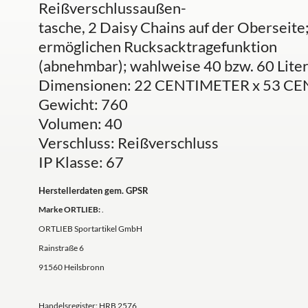
Reißverschlussaußen-
tasche, 2 Daisy Chains auf der Oberseite
ermöglichen Rucksacktragefunktion
(abnehmbar); wahlweise 40 bzw. 60 Lite
Dimensionen: 22 CENTIMETER x 53 C
Gewicht: 760
Volumen: 40
Verschluss: Reißverschluss
IP Klasse: 67
Herstellerdaten gem. GPSR
Marke ORTLIEB:
.
ORTLIEB Sportartikel GmbH
Rainstraße 6
91560 Heilsbronn
Handelsregister: HRB 2576