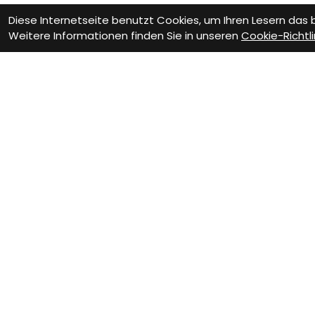
Diese Internetseite benutzt Cookies, um Ihren Lesern das
Weitere Informationen finden Sie in unseren
Cookie-Richtli
Wie können wir Dir helfen?
Beratungs-Termin
Wer
zum Termin
z
Vereinbare jetzt Dein
Siche
persönliches
Werk