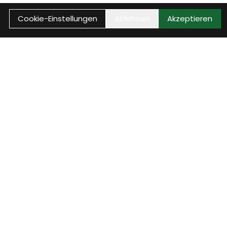
Cookie-Einstellungen
Ablehnen
Akzeptieren
Anrufen
Anrufen
 und
Rufe uns an, wir sind
telefonisch erreichbar und