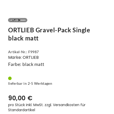
Vorbauten
Smartphonehalter
Zahnkränze
Spiegel
ORTLIEB Gravel-Pack Single
Taschen
black matt
Trainingsrollen
Artikel-Nr.: F9987
Wandhalterung
Marke: ORTLIEB
Farbe: black matt
lieferbar in 2-5 Werktagen
90,00 €
pro Stück inkl. MwSt.
zzgl. Versandkosten für
Standardartikel