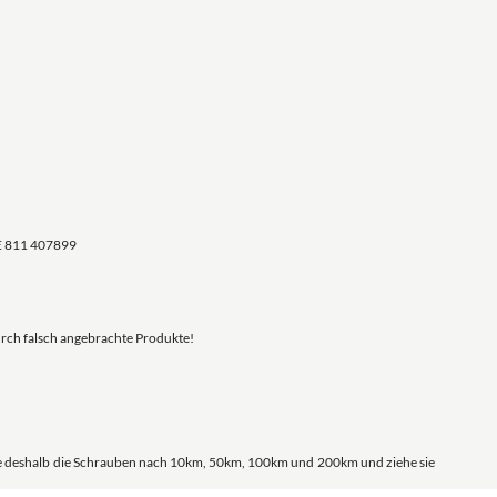
E 811 407899
urch falsch angebrachte Produkte!
ere deshalb die Schrauben nach 10km, 50km, 100km und 200km und ziehe sie