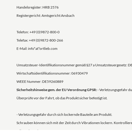
Handelsregister: HRB 2576
Registergericht: Amtsgericht Ansbach
Telefon: +49 (0)9872-800-0
Telefax: +49 (0)9872-800-266
E-Mail: info*at*ortlieb.com
Umsatzsteuer-Identifikationsnummer gemäß §27 a Umsatzsteuergesetz: D
Wirtschaftsidentifikationsnummer: 06930479
WEEE Nummer: DE59260889
Sicherheitshinweise gem. der EU Verordnung GPSR:
- Verletzungsgefahr d
Überprüfe vor der Fahrt, ob das Produkt sicher befestigt ist.
- Verletzungsgefahr durch sich lockernde Bauteile am Produkt.
Schrauben können sich mit der Zeit durch Vibrationen lockern. Kontrolli
falls nötig nach.