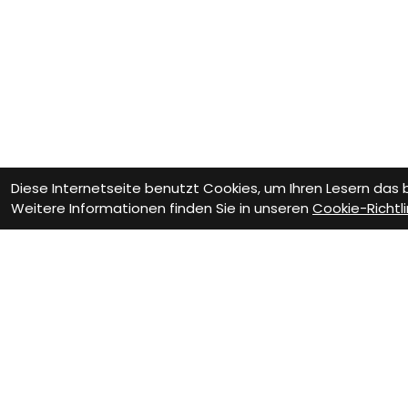
Diese Internetseite benutzt Cookies, um Ihren Lesern das
Weitere Informationen finden Sie in unseren
Cookie-Richtli
Wie können wir Dir helfen?