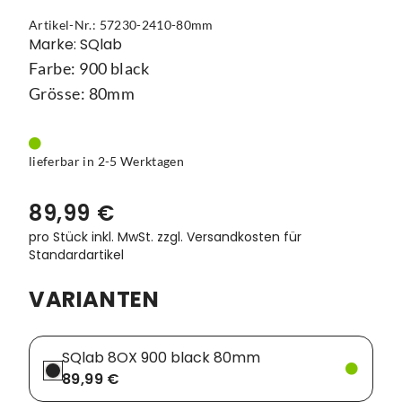
Artikel-Nr.: 57230-2410-80mm
Vorbauten
Smartphonehalter
Marke: SQlab
Farbe: 900 black
Zahnkränze
Spiegel
Grösse: 80mm
Taschen
Trainingsrollen
lieferbar in 2-5 Werktagen
Wandhalterung
89,99 €
pro Stück inkl. MwSt.
zzgl. Versandkosten für
Standardartikel
VARIANTEN
SQlab 8OX 900 black 80mm
89,99 €