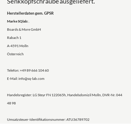
Senkkopfschraube ausgeliefert.
Herstellerdaten gem. GPSR
Marke SQlab:
.
Boards & More GmbH
Rabach 1
A-4591 Molln
Österreich
Telefon: +49 89 666 104 60
E-Mail: info@sq-lab.com
Handelsregister: LG Steyr FN 122065h, Handelsdomizil Molln, DVR-Nr. 044
48 98
Umsatzsteuer-Identifikationsnummer: ATU36789702