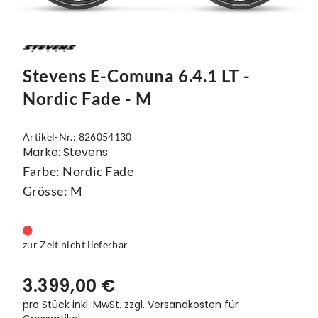
Mützen
Touring
Kettenblätter
Flaschen
Reflex-Produkte
Urban
Kurbelgarnituren
Flaschenhalter
Regenbekleidung
Laufräder
Gepäckträger
Stevens E-Comuna 6.4.1 LT -
Nordic Fade - M
Schuhe
Lenker
Kettenschutz
Socken
Naben
Kindersitze
Artikel-Nr.: 826054130
Marke: Stevens
Streetwear
Pedale
Klingeln & Hupen
Farbe: Nordic Fade
Trikots
Sättel
Pumpen
Grösse: M
Überschuhe
Sattelstützen
Rucksäcke
zur Zeit nicht lieferbar
Unterwäsche
Schaltung
Schlösser
3.399,00 €
Westen
Ständer
Schutzbleche
pro Stück inkl. MwSt.
zzgl. Versandkosten für
Steuersätze
Single Speed