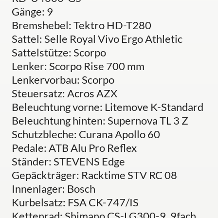
Gänge: 9
Bremshebel: Tektro HD-T280
Sattel: Selle Royal Vivo Ergo Athletic
Sattelstütze: Scorpo
Lenker: Scorpo Rise 700 mm
Lenkervorbau: Scorpo
Steuersatz: Acros AZX
Beleuchtung vorne: Litemove K-Standard
Beleuchtung hinten: Supernova TL 3 Z
Schutzbleche: Curana Apollo 60
Pedale: ATB Alu Pro Reflex
Ständer: STEVENS Edge
Gepäckträger: Racktime STV RC 08
Innenlager: Bosch
Kurbelsatz: FSA CK-747/IS
Kettenrad: Shimano CS-LG300-9, 9fach