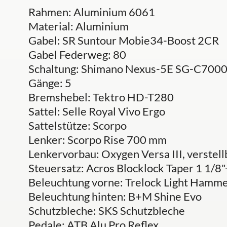
Rahmen: Aluminium 6061
Material: Aluminium
Gabel: SR Suntour Mobie34-Boost 2CR
Gabel Federweg: 80
Schaltung: Shimano Nexus-5E SG-C700
Gänge: 5
Bremshebel: Tektro HD-T280
Sattel: Selle Royal Vivo Ergo
Sattelstütze: Scorpo
Lenker: Scorpo Rise 700 mm
Lenkervorbau: Oxygen Versa III, verstell
Steuersatz: Acros Blocklock Taper 1 1/8"
Beleuchtung vorne: Trelock Light Hamm
Beleuchtung hinten: B+M Shine Evo
Schutzbleche: SKS Schutzbleche
Pedale: ATB Alu Pro Reflex