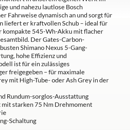
ige und nahezu lautlose Bosch
ner Fahrweise dynamisch an und sorgt für
liefert er kraftvollen Schub – ideal für
er kompakte 545-Wh-Akku mit flacher
Gesamtbild. Der Gates-Carbon-
robusten Shimano Nexus 5-Gang-
ung, hohe Effizienz und
ell ist für ein zulässiges
er freigegeben – für maximale
 Grey mit High-Tube- oder Ash Grey in der
und Rundum-sorglos-Ausstattung
it mit starken 75 Nm Drehmoment
rie
ang-Schaltung