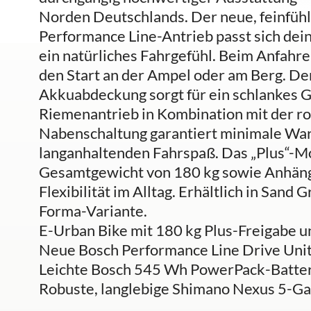
Norden Deutschlands. Der neue, feinfühl
Performance Line-Antrieb passt sich dei
ein natürliches Fahrgefühl. Beim Anfahren 
den Start an der Ampel oder am Berg. D
Akkuabdeckung sorgt für ein schlankes 
Riemenantrieb in Kombination mit der 
Nabenschaltung garantiert minimale Wart
langanhaltenden Fahrspaß. Das „Plus“-Mod
Gesamtgewicht von 180 kg sowie Anhäng
Flexibilität im Alltag. Erhältlich in Sand
Forma-Variante.
E-Urban Bike mit 180 kg Plus-Freigabe 
Neue Bosch Performance Line Drive Un
Leichte Bosch 545 Wh PowerPack-Batte
Robuste, langlebige Shimano Nexus 5-G