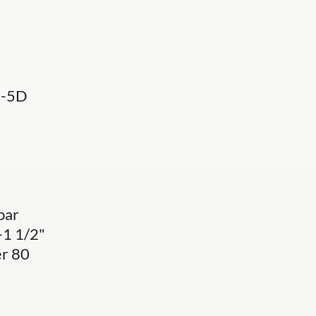
0-5D
bar
-1 1/2"
er 80