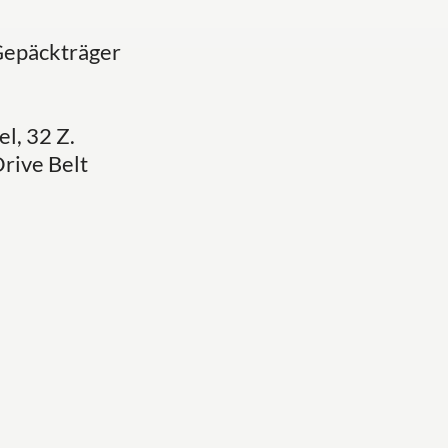
Gepäckträger
l, 32 Z.
rive Belt