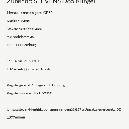
Zubehör: STEVENS D85 Klingel
Herstellerdaten gem. GPSR
Marke Stevens:
.
Stevens Vertriebs GmbH
Asbrookdamm 35
D -22115 Hamburg
Tel: +49 40 71 60 70-0
E-Mail: info@stevensbikes.de
Registergericht: Amtsgericht Hamburg
Registernummer: HR B 52130
Umsatzsteuer-Identifikationsnummer gemäß § 27 a Umsatzsteuergesetz: DE
157760068