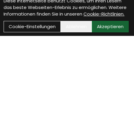
Diese Internetseite benutzt Cookies, um Ihren Lesern
das beste Webseiten-Erlebnis zu ermöglichen. Weitere
Informationen finden Sie in unseren
Cookie-Richtlinien.
Cookie-Einstellungen
Ablehnen
Akzeptieren
Wie können wir Dir helfen?
Beratungs-Termin
zum Termin