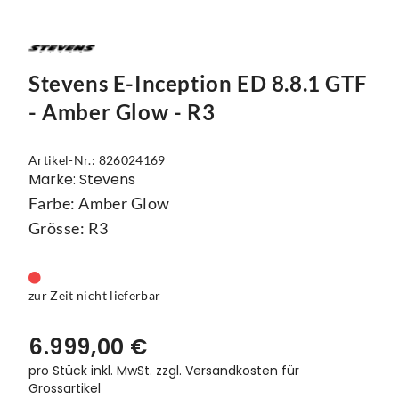
Mützen
Touring
Kettenblätter
Flaschen
Reflex-Produkte
Urban
Kurbelgarnituren
Flaschenhalter
Stevens E-Inception ED 8.8.1 GTF
Regenbekleidung
Laufräder
Gepäckträger
- Amber Glow - R3
Schuhe
Lenker
Kettenschutz
Socken
Naben
Kindersitze
Artikel-Nr.: 826024169
Marke: Stevens
Streetwear
Pedale
Klingeln & Hupen
Farbe: Amber Glow
Grösse: R3
Trikots
Sättel
Pumpen
Überschuhe
Sattelstützen
Rucksäcke
zur Zeit nicht lieferbar
Unterwäsche
Schaltung
Schlösser
6.999,00 €
Westen
Ständer
Schutzbleche
pro Stück inkl. MwSt.
zzgl. Versandkosten für
Grossartikel
Steuersätze
Single Speed