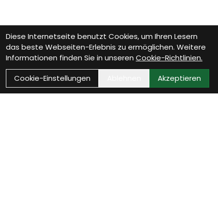
Diese Internetseite benutzt Cookies, um Ihren Lesern
das beste Webseiten-Erlebnis zu ermöglichen. Weitere
Informationen finden Sie in unseren
Cookie-Richtlinien.
Cookie-Einstellungen
Ablehnen
Akzeptieren
Wie können wir Dir helfen?
Beratungs-Termin