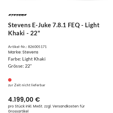
Mützen
Touring
Kettenblätter
Flaschen
Reflex-Produkte
Urban
Kurbelgarnituren
Flaschenhalter
Regenbekleidung
Laufräder
Gepäckträger
Stevens E-Juke 7.8.1 FEQ - Light
Khaki - 22"
Schuhe
Lenker
Kettenschutz
Socken
Naben
Kindersitze
Artikel-Nr.: 826005171
Marke: Stevens
Streetwear
Pedale
Klingeln & Hupen
Farbe: Light Khaki
Grösse: 22"
Trikots
Sättel
Pumpen
Überschuhe
Sattelstützen
Rucksäcke
zur Zeit nicht lieferbar
Unterwäsche
Schaltung
Schlösser
4.199,00 €
Westen
Ständer
Schutzbleche
pro Stück inkl. MwSt.
zzgl. Versandkosten für
Grossartikel
Steuersätze
Single Speed