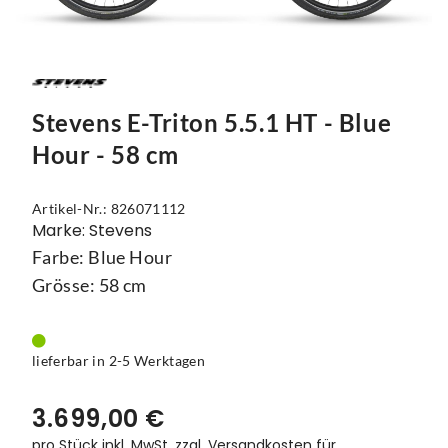
Mützen
Touring
Kettenblätter
Flaschen
Reflex-Produkte
Urban
Kurbelgarnituren
Flaschenhalter
Regenbekleidung
Laufräder
Gepäckträger
Stevens E-Triton 5.5.1 HT - Blue
Schuhe
Lenker
Kettenschutz
Hour - 58 cm
Socken
Naben
Kindersitze
Artikel-Nr.: 826071112
Streetwear
Pedale
Klingeln & Hupen
Marke: Stevens
Farbe: Blue Hour
Trikots
Sättel
Pumpen
Grösse: 58 cm
Überschuhe
Sattelstützen
Rucksäcke
Unterwäsche
Schaltung
Schlösser
lieferbar in 2-5 Werktagen
Westen
Ständer
Schutzbleche
3.699,00 €
Steuersätze
Single Speed
pro Stück inkl. MwSt.
zzgl. Versandkosten für