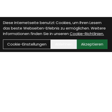
Diese Internetseite benutzt Cookies, um Ihren Lesern
das beste Webseiten-Erlebnis zu ermöglichen. Weitere
Informationen finden Sie in unseren
Cookie-Richtlinien.
Cookie-Einstellungen
Ablehnen
Akzeptieren
Wie können wir Dir helfen?
Beratungs-Termin