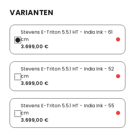
VARIANTEN
Vorbauten
Smartphonehalter
Zahnkränze
Spiegel
Stevens E-Triton 5.5.1 HT - India Ink - 61
Taschen
cm
3.699,00 €
Trainingsrollen
Wandhalterung
Stevens E-Triton 5.5.1 HT - India Ink - 52
cm
3.699,00 €
Stevens E-Triton 5.5.1 HT - India Ink - 55
cm
3.699,00 €