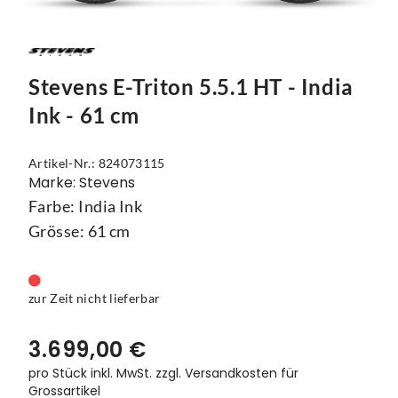
Mützen
Touring
Kettenblätter
Flaschen
Reflex-Produkte
Urban
Kurbelgarnituren
Flaschenhalter
Regenbekleidung
Laufräder
Gepäckträger
Stevens E-Triton 5.5.1 HT - India
Ink - 61 cm
Schuhe
Lenker
Kettenschutz
Socken
Naben
Kindersitze
Artikel-Nr.: 824073115
Marke: Stevens
Streetwear
Pedale
Klingeln & Hupen
Farbe: India Ink
Grösse: 61 cm
Trikots
Sättel
Pumpen
Überschuhe
Sattelstützen
Rucksäcke
zur Zeit nicht lieferbar
Unterwäsche
Schaltung
Schlösser
3.699,00 €
Westen
Ständer
Schutzbleche
pro Stück inkl. MwSt.
zzgl. Versandkosten für
Grossartikel
Steuersätze
Single Speed