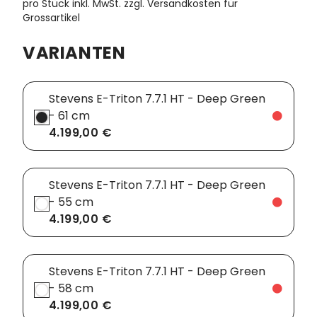
pro Stück inkl. MwSt.
zzgl. Versandkosten für
Grossartikel
Vorbauten
Smartphonehalter
VARIANTEN
Zahnkränze
Spiegel
Taschen
Stevens E-Triton 7.7.1 HT - Deep Green
- 61 cm
Trainingsrollen
4.199,00 €
Wandhalterung
Stevens E-Triton 7.7.1 HT - Deep Green
- 55 cm
4.199,00 €
Stevens E-Triton 7.7.1 HT - Deep Green
- 58 cm
4.199,00 €