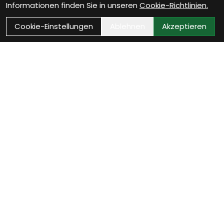
Informationen finden Sie in unseren
Cookie-Richtlinien.
Cookie-Einstellungen
Ablehnen
Akzeptieren
Wie können wir Dir helfen?
Beratungs-Termin
zum Termin