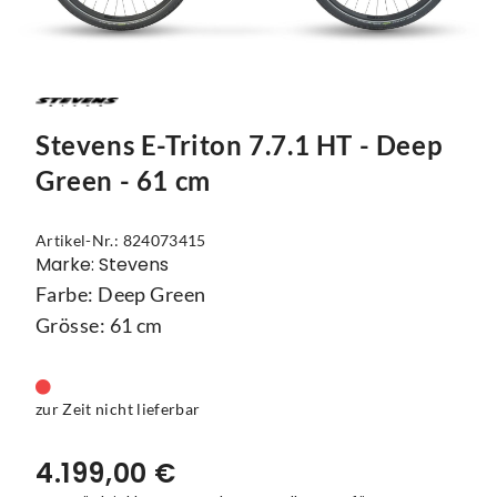
Mützen
Touring
Kettenblätter
Flaschen
Reflex-Produkte
Urban
Kurbelgarnituren
Flaschenhalter
Regenbekleidung
Laufräder
Gepäckträger
Stevens E-Triton 7.7.1 HT - Deep
Schuhe
Lenker
Kettenschutz
Green - 61 cm
Socken
Naben
Kindersitze
Artikel-Nr.: 824073415
Streetwear
Pedale
Klingeln & Hupen
Marke: Stevens
Farbe: Deep Green
Trikots
Sättel
Pumpen
Grösse: 61 cm
Überschuhe
Sattelstützen
Rucksäcke
Unterwäsche
Schaltung
Schlösser
zur Zeit nicht lieferbar
Westen
Ständer
Schutzbleche
4.199,00 €
Steuersätze
Single Speed